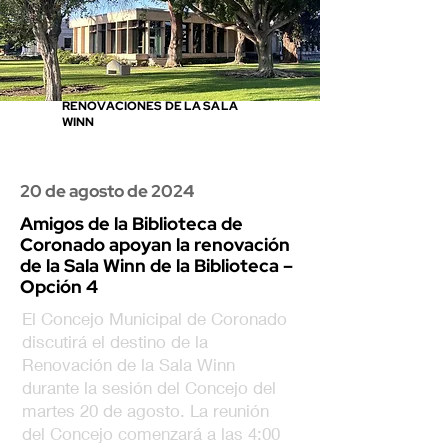
RENOVACIONES DE LA SALA
WINN
20 de agosto de 2024
Amigos de la Biblioteca de
Coronado apoyan la renovación
de la Sala Winn de la Biblioteca –
Opción 4
El Concejo Municipal de Coronado
discutirá el destino de la
Renovación de la Sala Winn
durante la sesión del Concejo del
martes 20 de agosto. La reunión
del Concejo comenzará a las 4:00