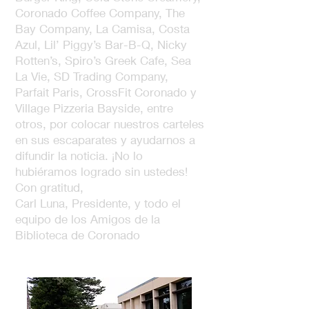
Coronado Coffee Company, The
Bay Company, La Camisa, Costa
Azul, Lil’ Piggy’s Bar-B-Q, Nicky
Rotten’s, Spiro’s Greek Cafe, Sea
La Vie, SD Trading Company,
Parfait Paris, CrossFit Coronado y
Village Pizzeria Bayside, entre
otros, por colocar nuestros carteles
en sus escaparates y ayudarnos a
difundir la noticia. ¡No lo
hubiéramos logrado sin ustedes!
Con gratitud,
Carl Luna, Presidente, y todo el
equipo de los Amigos de la
Biblioteca de Coronado