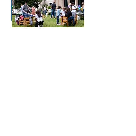
Rincón Familiar de la Feria
del Libro 2024
Nuestro Rincón Familiar: Los
niños exploraron la idea de
convertirse en autores. Citando a
una niña de 4 años: "¡Sabes que
algún día publicaré mi libro!
¡Quiero presentar mi recetario!"
Su confianza fue muy inspiradora
y es la razón por la cual los
Amigos, promotores
comunitarios de nuestra
Biblioteca, trabajan
incansablemente para compartir
nuestro amor por la palabra
escrita/los libros.