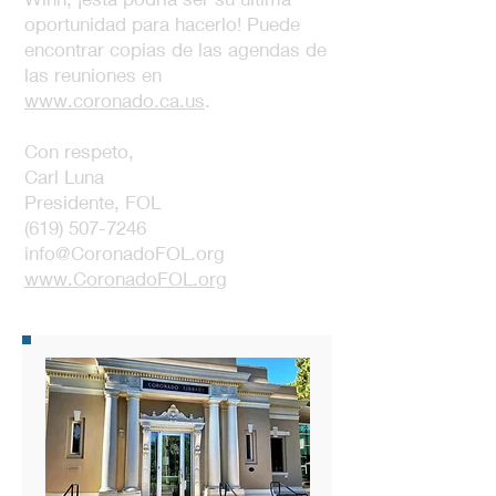
oportunidad para hacerlo! Puede
encontrar copias de las agendas de
las reuniones en
www.coronado.ca.us
.
Con respeto,
Carl Luna
Presidente, FOL
(619) 507-7246
info@CoronadoFOL.org
www.CoronadoFOL.org